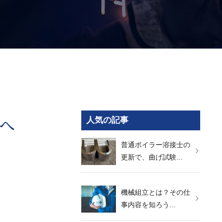
へ
人気の記事
普通ボイラー溶接士の
更新で、曲げ試験...
機械組立とは？その仕
事内容を知ろう...