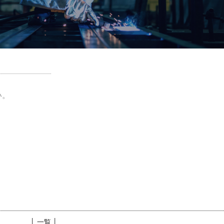
い。
│ 一覧 │