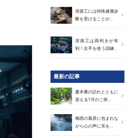
溶接工には特殊健康診
断を受けることが...
溶接工は両利きが有
利！左手を使う訓練...
最新の記事
夏本番の訪れとともに
迎える7月のご挨...
梅雨の風景に包まれな
がら心の声に耳を...