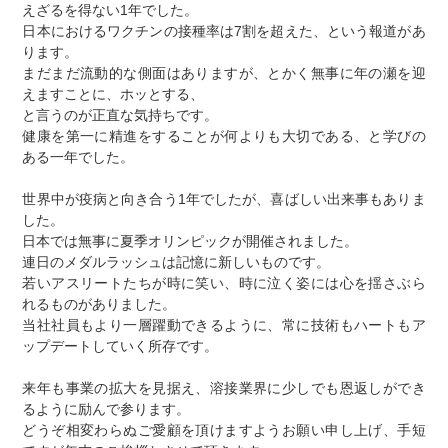
えざるを得ない1年でした。
日本におけるワクチンの接種率は7割を超えた、という報道があ
ります。
まだまだ流動的な側面はありますが、とかく無事に年の瀬を迎
えますことに、ホッとする、
と言うのが正直な気持ちです。
健康を第一に精進をすることが何よりも大切である、と学びの
ある一年でした。
世界中が疫病と向き合う1年でしたが、喜ばしい出来事もありま
した。
日本では無事に夏季オリンピックが開催されました。
連日のメダルラッシュは記憶に新しいものです。
若いアスリートたちが時に笑い、時に泣く姿には心を揺さぶら
れるものがありました。
当社社員もより一層躍動できるように、常に技術もハートもア
ップデートしていく所存です。
来年も事業の拡大を見据え、溶接業界に少しでも恩返しができ
るように励んで参ります。
どうぞ相変わらぬご愛顧を頂けますようお願い申し上げ、手短