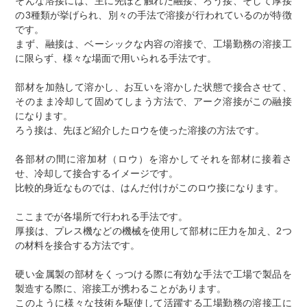
そんな溶接には、主に先ほど触れた融接、ろう接、そして厚接
の3種類が挙げられ、別々の手法で溶接が行われているのが特徴
です。
まず、融接は、ベーシックな内容の溶接で、工場勤務の溶接工
に限らず、様々な場面で用いられる手法です。
部材を加熱して溶かし、お互いを溶かした状態で接合させて、
そのまま冷却して固めてしまう方法で、アーク溶接がこの融接
になります。
ろう接は、先ほど紹介したロウを使った溶接の方法です。
各部材の間に溶加材（ロウ）を溶かしてそれを部材に接着さ
せ、冷却して接合するイメージです。
比較的身近なものでは、はんだ付けがこのロウ接になります。
ここまでが各場所で行われる手法です。
厚接は、プレス機などの機械を使用して部材に圧力を加え、2つ
の材料を接合する方法です。
硬い金属製の部材をくっつける際に有効な手法で工場で製品を
製造する際に、溶接工が携わることがあります。
このように様々な技術を駆使して活躍する工場勤務の溶接工に