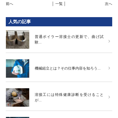
前へ
│ 一覧 │
次へ
人気の記事
普通ボイラー溶接士の更新で、曲げ試
験...
機械組立とは？その仕事内容を知ろう...
溶接工には特殊健康診断を受けること
が...